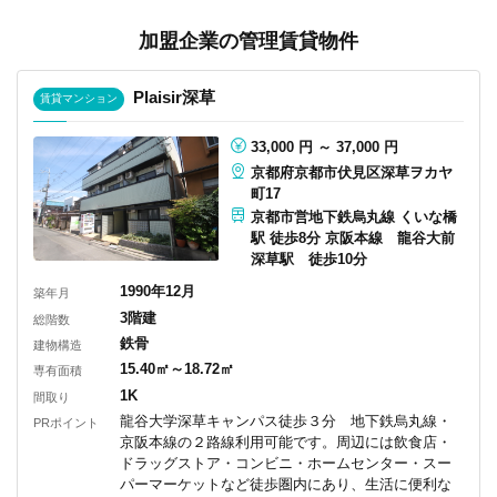
加盟企業の管理賃貸物件
Plaisir深草
賃貸マンション
33,000
円 ～
37,000
円
京都府京都市伏見区深草ヲカヤ
町17
京都市営地下鉄烏丸線 くいな橋
駅 徒歩8分 京阪本線 龍谷大前
深草駅 徒歩10分
1990年12月
築年月
3階建
総階数
鉄骨
建物構造
15.40㎡～18.72㎡
専有面積
1K
間取り
龍谷大学深草キャンパス徒歩３分 地下鉄烏丸線・
PRポイント
京阪本線の２路線利用可能です。周辺には飲食店・
ドラッグストア・コンビニ・ホームセンター・スー
パーマーケットなど徒歩圏内にあり、生活に便利な